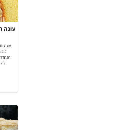
עוגה ח
עוגה חו
ל
הנהדרת 
לה ט