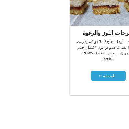
حات اللوز والرغوة
مكونات 4 أرجل دجاج 3 ملاعق كبيرة زيت
زيتون 1 بصل 2 فصوص ثوم 1 فلفل أخضر
أو أحمر (ليس حار) 1 تفاحة (Granny
Smith)
للوصفة