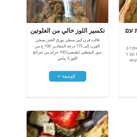
 עם
تكسير اللوز خالي من الغلوتين
قالب فرن كبير مبطن بورق الخبز يسخن
الفرن إلى 175 درجة المقادير: 100 غ من
עוגה מרציפנית עם שקד ישראלי מתאים ל-2
بذور اليقطين (طبيعي) 100 جرام من شرائح
תבנית אינגליש קייק לחמם תנור ל-180 מע’ 1
اللوز 3 بياض
للوصفة