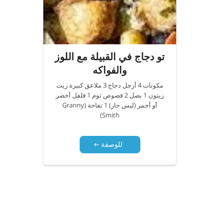
تو دجاج في القبيلة مع اللوز
والفواكه
مكونات 4 أرجل دجاج 3 ملاعق كبيرة زيت
زيتون 1 بصل 2 فصوص ثوم 1 فلفل أخضر
أو أحمر (ليس حار) 1 تفاحة (Granny
Smith)
للوصفة