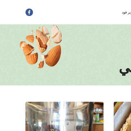
بر فود
لي