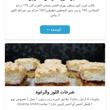
قالب فرن كبير مبطن بورق الخبز يسخن الفرن إلى 175 درجة
المقادير: 100 غ من بذور اليقطين (طبيعي) 100 جرام من شرائح اللوز
3 بياض
للوصفة
شرحات اللوز والرغوة
مكونات 4 أرجل دجاج 3 ملاعق كبيرة زيت زيتون 1 بصل 2 فصوص ثوم
1 فلفل أخضر أو أحمر (ليس حار) 1 تفاحة (Granny Smith)