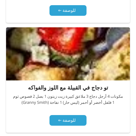
للوصفة
تو دجاج في القبيلة مع اللوز والفواكه
مكونات 4 أرجل دجاج 3 ملاعق كبيرة زيت زيتون 1 بصل 2 فصوص ثوم
1 فلفل أخضر أو أحمر (ليس حار) 1 تفاحة (Granny Smith)
للوصفة