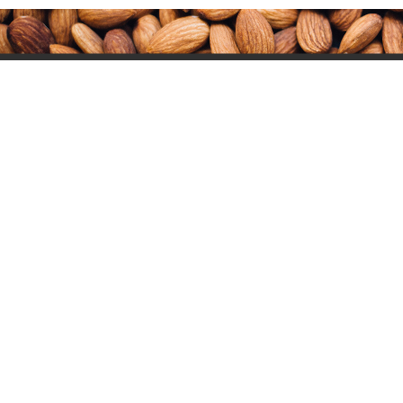
מפת אתר
סקירה כללית
ההיסטוריה של השקד
ראשי
זני השקד
יתרונות השקד הישראלי
שטחי הגידול
על השקד
רשימת מגדלים
אודות הענף
מתכונים
חדשות השקד
תמונות הסכתים וסרטונים
צור קשר
מועצת הצמחים, שולחן מגדלי שקד ישראלי
כתובת:
דרך העצמאות 40, יהוד