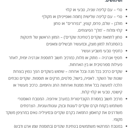
ושימושים:
טרי – עם קליפה שניה, טבעי או קלוי
טרי – עם קליפה שלישית (חומה ואופיינית) או מקולף
מולבן – שלם, פרוס, קצוץ, "גפרורים" או טחון
קלוי ומלוח – 'מלך' הפיצוחים.
טחון לחמאת שקדים ('טחינת שקדים') – המזון הראשון של תינוקות
בהסתגלות למזון מוצק, וכמעשיר תבשילים ומאפים
כחטיף טבעי משביע ועשיר
חטיף אנרגיה – מתוק או מלוח, כמרכיב חשוב לתוספת אנרגיה יומית, לאחר
פעילות ספורטיבית או בין הארוחות.
שקדים כרכיב בכל מנה ובכל ארוחה – שימוש בשקדים הפך נפוץ בצורות
שונות של השקד. לאפיה, בישול, סלטים, מרקים או תוספות. שקדים נוכחים
הלכה למעשה בכל אחת ממנות וארוחות החג והיומיום. כרכיב מעשיר או
קישוטי, טבעי או קלוי קלות.
מרכיב חשוב במסורת הקונדיטורית במערב אירופה. המטבח האוסטרי
משתמש בקמח וקרם שקדים לעוגות ובצק עוגות/עוגיות. הצרפתים
משדרגים את קרואסון החמאה בקרם שקדים ובסיציליה גאים במרציפן משקד
מקומי.
במטבח המרוקאי משתמשים בטחינת שקדים (בתוספת שמן ארגן ודבש)